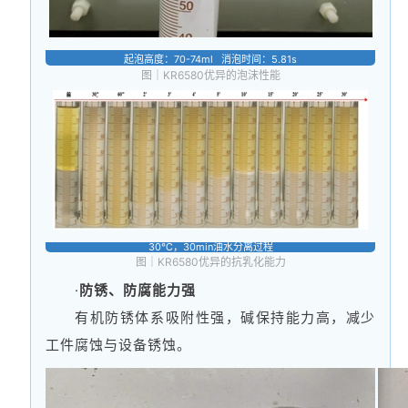
起泡高度：70-74ml
消泡时间：5.81s
图｜KR6580优异的泡沫性能
30℃，30min油水分离过程
图｜KR6580优异的抗乳化能力
·
防锈、防腐能力强
有机防锈体系吸附性强，碱保持能力高，减少
工件腐蚀与设备锈蚀。