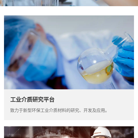
工业介质研究平台
致力于新型环保工业介质材料的研究、开发及应用。