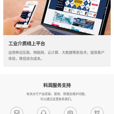
工业介质线上平台
运用移动互联、物联网、云计算、大数据等新技术，提高客户
体验，降低综合成本。
科润服务支持
有关对于产品安装、使用、修理及维护问题，
可以通过这里联系我们。